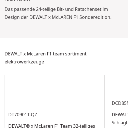
Das passende 24-teilige Bit- und Ratschenset im
Design der DEWALT x McLAREN F1 Sonderedition.
DEWALT x McLaren F1 team sortiment
elektrowerkzeuge
DCD85
DT70901T-QZ
DEWALT
Schlagb
DEWALT® x McLaren F1 Team 32-teiliges