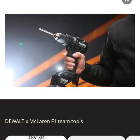
DEWALT x McLaren F1 team tools
18V XR
18V XR