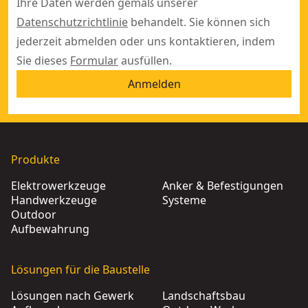
Ihre Daten werden gemäß unserer
Datenschutzrichtlinie
behandelt. Sie können sich
jederzeit abmelden oder uns kontaktieren, indem
Sie dieses
Formular
ausfüllen.
Anmelden
Produkte
Elektrowerkzeuge
Anker & Befestigungen
Handwerkzeuge
Systeme
Outdoor
Aufbewahrung
Lösungen für die Baustelle
Lösungen nach Gewerk
Landschaftsbau