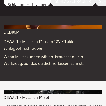
SCHLAGSCHRAUBER
SC
Schlagbohrschrauber
1/4“ 205 Nm
DCD86M
DEWALT x McLaren F1 team 18V XR akku-
schlagbohrschrauber
Wenn Millisekunden zählen, brauchst du ein
Werkzeug, auf das du dich verlassen kannst.
DEWALT x McLaren F1 set
Hol dir alle Werkzeuge der DEWALT x McLaren F1 Team