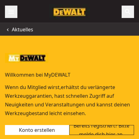
Aktuelles
Willkommen bei MyDEWALT
Wenn du Mitglied wirst,erhältst du verlängerte
Werkzeuggarantien, hast schnellen Zugriff auf
Neuigkeiten und Veranstaltungen und kannst deinen
Werkzeugbestand leicht einsehen.
Bereits registriert? Bitte
Konto erstellen
melde dich hier an.