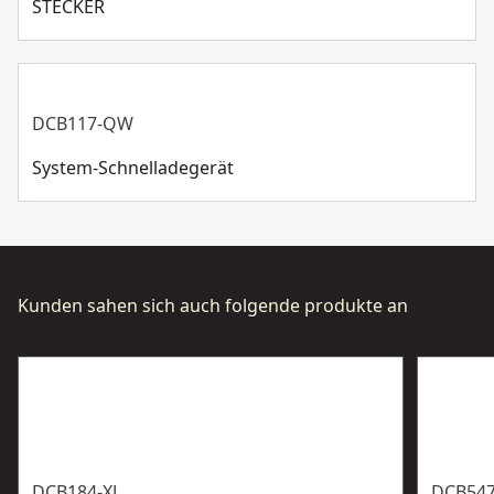
STECKER
Oberfläche
3. Längere Lebensdauer und damit höhere Anzahl an
Ladezyklen durch effizientere Temperaturkontrolle
DCB117-QW
System-Schnelladegerät
Kunden sahen sich auch folgende produkte an
DCB184-XJ
DCB547