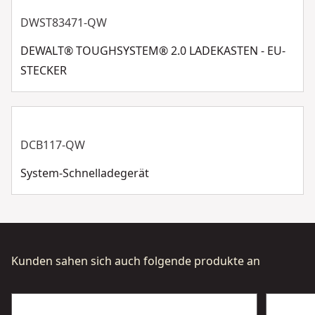
bei gleichem Spannungsniveau und vergleichbarer
DWST83471-QW
Kapazität über folgende Vorteile:
Mehr anzeigen
1. Kompaktere Abmessungen aufgrund effizienterer
DEWALT® TOUGHSYSTEM® 2.0 LADEKASTEN - EU-
Platzausnutzung innerhalb des Akku-Gehäuses
STECKER
2. Niedrigeres Gewicht durch kleinere Zellen
DCB117-QW
System-Schnelladegerät
Kunden sahen sich auch folgende produkte an