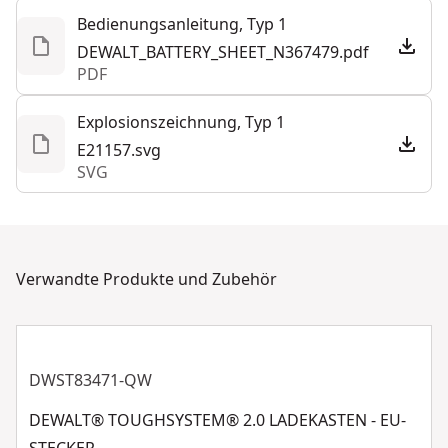
bei gleichem Spannungsniveau und vergleichbarer
Bedienungsanleitung, Typ 1
Kapazität über folgende Vorteile
DEWALT_BATTERY_SHEET_N367479.pdf
Mehr anzeigen
1. Kompaktere Abmessungen aufgrund effizienterer
PDF
Platzausnutzung innerhalb des Akku-Gehäuses
2. Niedrigeres Gewicht durch kleinere Zellen
Explosionszeichnung, Typ 1
E21157.svg
SVG
Verwandte Produkte und Zubehör
DWST83471-QW
DEWALT® TOUGHSYSTEM® 2.0 LADEKASTEN - EU-