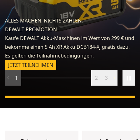
fo
e
ALLES MACHEN. NICHTS ZAHLEN.
k
DEWALT PROMOTION
zu
Kaufe DEWALT Akku-Maschinen im Wert von 299 € und
v
bekomme einen 5 Ah XR Akku DCB184-XJ gratis dazu.
fr
Es gelten die Teilnahmebedingungen.
n
JETZT TEILNEHMEN
1
2
3