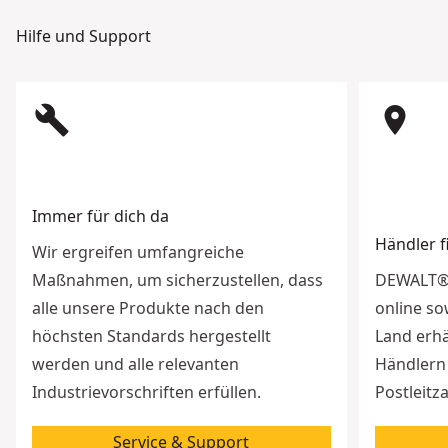
Hilfe und Support
build
room
Immer für dich da
Händler 
Wir ergreifen umfangreiche
Maßnahmen, um sicherzustellen, dass
DEWALT® 
alle unsere Produkte nach den
online so
höchsten Standards hergestellt
Land erhä
werden und alle relevanten
Händlern 
Industrievorschriften erfüllen.
Postleitz
Service & Support