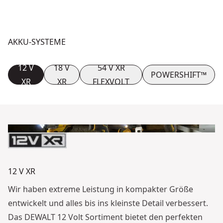
AKKU-SYSTEME
12 V
18 V
54 V XR
POWERSHIFT™
XR
XR
FLEXVOLT
12 V XR
Wir haben extreme Leistung in kompakter Größe
entwickelt und alles bis ins kleinste Detail verbessert.
Das DEWALT 12 Volt Sortiment bietet den perfekten