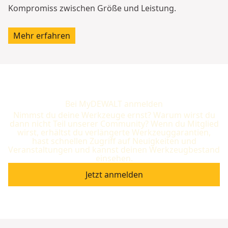
Kompromiss zwischen Größe und Leistung.
Mehr erfahren
Bei MyDEWALT anmelden
Nimmst du deine Werkzeuge ernst? Warum wirst du
dann nicht Teil unserer Community? Wenn du Mitglied
wirst, erhältst du verlängerte Werkzeuggarantien,
hast schnellen Zugriff auf Neuigkeiten und
Veranstaltungen und kannst deinen Werkzeugbestand
einsehen.
Jetzt anmelden