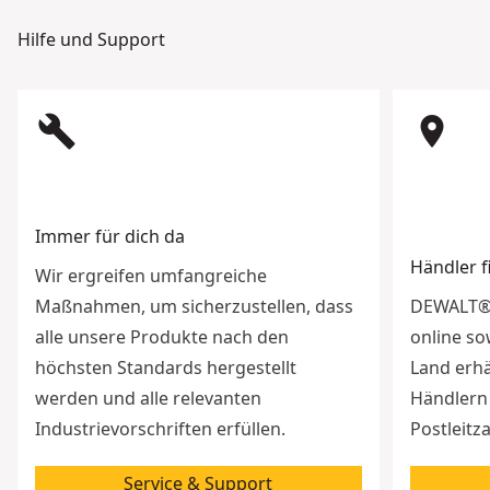
Hilfe und Support
build
room
Immer für dich da
Händler 
Wir ergreifen umfangreiche
Maßnahmen, um sicherzustellen, dass
DEWALT® 
alle unsere Produkte nach den
online so
höchsten Standards hergestellt
Land erhä
werden und alle relevanten
Händlern 
Industrievorschriften erfüllen.
Postleitz
Service & Support