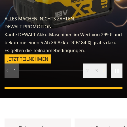
fo
e
ALLES MACHEN. NICHTS ZAHLEN.
k
DEWALT PROMOTION
zu
Kaufe DEWALT Akku-Maschinen im Wert von 299 € und
v
bekomme einen 5 Ah XR Akku DCB184-XJ gratis dazu.
fr
Es gelten die Teilnahmebedingungen.
n
JETZT TEILNEHMEN
1
2
3