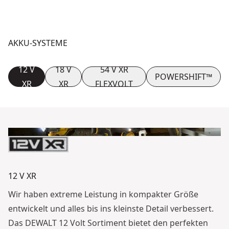
AKKU-SYSTEME
12 V
18 V
54 V XR
POWERSHIFT™
XR
XR
FLEXVOLT
12 V XR
Wir haben extreme Leistung in kompakter Größe
entwickelt und alles bis ins kleinste Detail verbessert.
Das DEWALT 12 Volt Sortiment bietet den perfekten