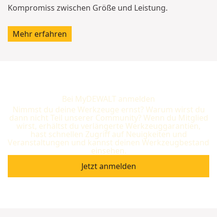
Kompromiss zwischen Größe und Leistung.
Mehr erfahren
Bei MyDEWALT anmelden
Nimmst du deine Werkzeuge ernst? Warum wirst du
dann nicht Teil unserer Community? Wenn du Mitglied
wirst, erhältst du verlängerte Werkzeuggarantien,
hast schnellen Zugriff auf Neuigkeiten und
Veranstaltungen und kannst deinen Werkzeugbestand
einsehen.
Jetzt anmelden