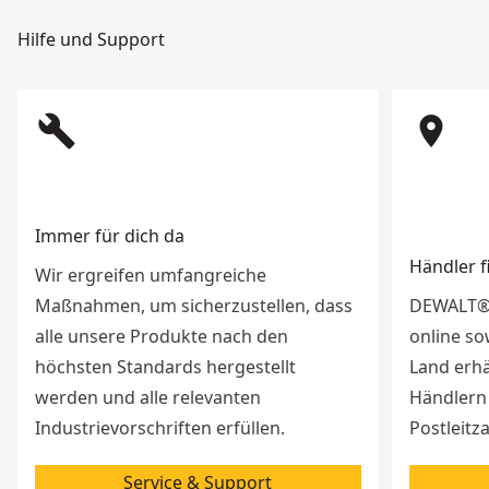
Hilfe und Support
build
room
Immer für dich da
Händler 
Wir ergreifen umfangreiche
Maßnahmen, um sicherzustellen, dass
DEWALT® 
alle unsere Produkte nach den
online so
höchsten Standards hergestellt
Land erhä
werden und alle relevanten
Händlern 
Industrievorschriften erfüllen.
Postleitz
Service & Support