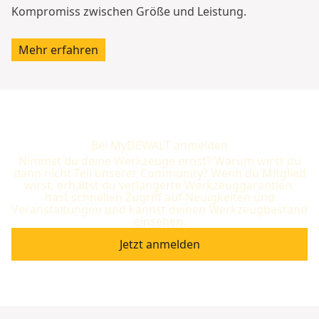
Kompromiss zwischen Größe und Leistung.
Mehr erfahren
Bei MyDEWALT anmelden
Nimmst du deine Werkzeuge ernst? Warum wirst du
dann nicht Teil unserer Community? Wenn du Mitglied
wirst, erhältst du verlängerte Werkzeuggarantien,
hast schnellen Zugriff auf Neuigkeiten und
Veranstaltungen und kannst deinen Werkzeugbestand
einsehen.
Jetzt anmelden