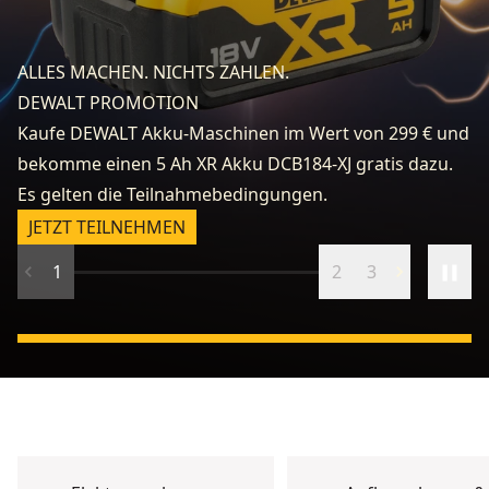
fo
e
ALLES MACHEN. NICHTS ZAHLEN.
k
DEWALT PROMOTION
zu
Kaufe DEWALT Akku-Maschinen im Wert von 299 € und
v
bekomme einen 5 Ah XR Akku DCB184-XJ gratis dazu.
fr
Es gelten die Teilnahmebedingungen.
n
JETZT TEILNEHMEN
1
2
3