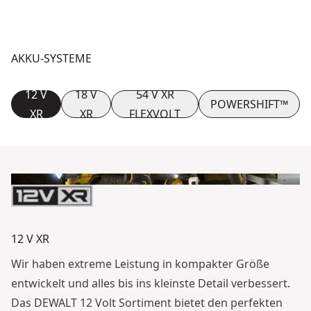
AKKU-SYSTEME
12 V
18 V
54 V XR
POWERSHIFT™
XR
XR
FLEXVOLT
12 V XR
Wir haben extreme Leistung in kompakter Größe
entwickelt und alles bis ins kleinste Detail verbessert.
Das DEWALT 12 Volt Sortiment bietet den perfekten