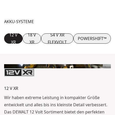
AKKU-SYSTEME
12 V
18 V
54 V XR
POWERSHIFT™
XR
XR
FLEXVOLT
12 V XR
Wir haben extreme Leistung in kompakter Größe
entwickelt und alles bis ins kleinste Detail verbessert.
Das DEWALT 12 Volt Sortiment bietet den perfekten