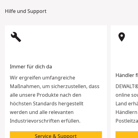
Hilfe und Support
build
room
Immer für dich da
Händler 
Wir ergreifen umfangreiche
Maßnahmen, um sicherzustellen, dass
DEWALT® 
alle unsere Produkte nach den
online so
höchsten Standards hergestellt
Land erhä
werden und alle relevanten
Händlern 
Industrievorschriften erfüllen.
Postleitz
Service & Support