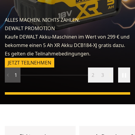
fo
e
ALLES MACHEN. NICHTS ZAHLEN.
k
DEWALT PROMOTION
zu
Kaufe DEWALT Akku-Maschinen im Wert von 299 € und
v
bekomme einen 5 Ah XR Akku DCB184-XJ gratis dazu.
fr
Es gelten die Teilnahmebedingungen.
n
JETZT TEILNEHMEN
1
2
3