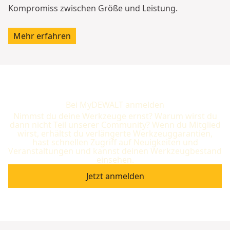
Kompromiss zwischen Größe und Leistung.
Mehr erfahren
Bei MyDEWALT anmelden
Nimmst du deine Werkzeuge ernst? Warum wirst du
dann nicht Teil unserer Community? Wenn du Mitglied
wirst, erhältst du verlängerte Werkzeuggarantien,
hast schnellen Zugriff auf Neuigkeiten und
Veranstaltungen und kannst deinen Werkzeugbestand
einsehen.
Jetzt anmelden