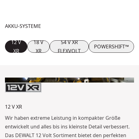
AKKU-SYSTEME
12 V
18 V
54 V XR
POWERSHIFT™
XR
XR
FLEXVOLT
12 V XR
Wir haben extreme Leistung in kompakter Größe
entwickelt und alles bis ins kleinste Detail verbessert.
Das DEWALT 12 Volt Sortiment bietet den perfekten