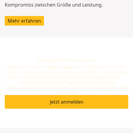
Kompromiss zwischen Größe und Leistung.
Mehr erfahren
Bei MyDEWALT anmelden
Nimmst du deine Werkzeuge ernst? Warum wirst du
dann nicht Teil unserer Community? Wenn du Mitglied
wirst, erhältst du verlängerte Werkzeuggarantien,
hast schnellen Zugriff auf Neuigkeiten und
Veranstaltungen und kannst deinen Werkzeugbestand
einsehen.
Jetzt anmelden