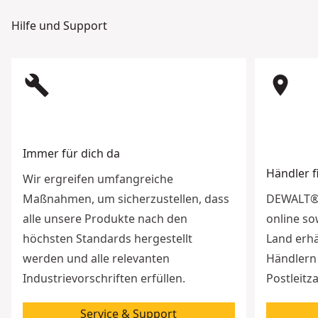
Hilfe und Support
build
room
Immer für dich da
Händler 
Wir ergreifen umfangreiche
Maßnahmen, um sicherzustellen, dass
DEWALT® 
alle unsere Produkte nach den
online so
höchsten Standards hergestellt
Land erhä
werden und alle relevanten
Händlern 
Industrievorschriften erfüllen.
Postleitz
Service & Support