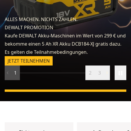
fo
e
ALLES MACHEN. NICHTS ZAHLEN.
k
DEWALT PROMOTION
zu
Kaufe DEWALT Akku-Maschinen im Wert von 299 € und
v
bekomme einen 5 Ah XR Akku DCB184-XJ gratis dazu.
fr
Es gelten die Teilnahmebedingungen.
n
JETZT TEILNEHMEN
1
2
3