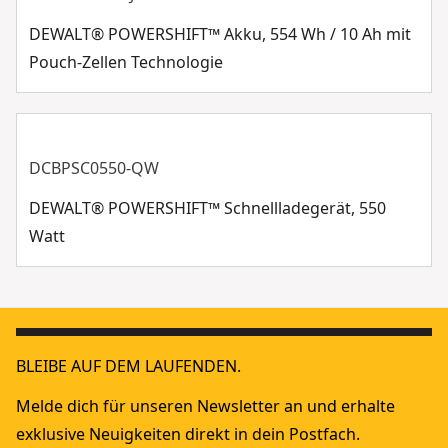
(DCBPS0554-XJ)
DEWALT® POWERSHIFT™ Akku, 554 Wh / 10 Ah mit
400 mm Arbeitsbreite mit einer Zentrifugalkraft von 15
Pouch-Zellen Technologie
kN und einer Rüttelfrequenz von 100 Hz sorgen für
einen Anpressdruck von 10,7 N/cm²
Maschinengewicht von 94 kg mit leerem 11 Liter
Wassertank und einer unterfahrhöhe von 940 mm
DCBPSC0550-QW
DEWALT® POWERSHIFT™ Schnellladegerät, 550
Watt
BLEIBE AUF DEM LAUFENDEN.
Melde dich für unseren Newsletter an und erhalte
exklusive Neuigkeiten direkt in dein Postfach.