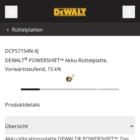
Rüttelplatten
DCPS7154N-XJ
®
DEWALT
POWERSHIFT™ Akku-Rüttelplatte,
Vorwärtslaufend, 15 kN
Produktdetails
Übersicht
Akku-Vibrationsplatte DEWALT® POWERSHIFT™: Das