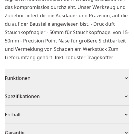
das kompromisslos durchzieht. Unser Werkzeug und
Zubehör liefert dir die Ausdauer und Präzision, auf die
du auf der Baustelle angewiesen bist. - Druckluft
Stauchkopfnagler - 50mm für Stauchkopfnagel von 15-
50mm - Precision Point Nase für größere Sichtbarkeit
und Vermeidung von Schaden am Werkstück Zum
Lieferumfang gehört: Inkl. robuster Tragekoffer
Funktionen
Druckluft Stauchkopfnagler
Spezifikationen
50mm für Stauchkopfnagel von 15-50mm
Precision Point Nase für größere Sichtbarkeit und
Produkttyp
Stiftnagler
Enthält
Vermeidung von Schaden am Werkstück
Das einzigartige Nasendesign ist um 80% kleiner als
1 x Robuster Tragekoffer
Stromquelle
Pneumatisch
Garantie
bei derzeitigen Modellen, damit Sie das