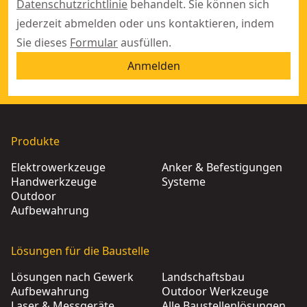
Datenschutzrichtlinie
behandelt. Sie können sich
jederzeit abmelden oder uns kontaktieren, indem
Sie dieses
Formular
ausfüllen.
Anmelden
Produkte
Elektrowerkzeuge
Anker & Befestigungen
Handwerkzeuge
Systeme
Outdoor
Aufbewahrung
Lösungen für die Baustelle
Lösungen nach Gewerk
Landschaftsbau
Aufbewahrung
Outdoor Werkzeuge
Laser & Messgeräte
Alle Baustellenlösungen