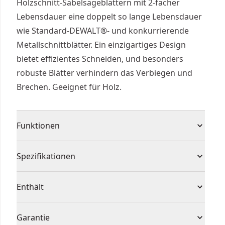
Holzschnitt-Säbelsägeblättern mit 2-facher
Lebensdauer eine doppelt so lange Lebensdauer
wie Standard-DEWALT®- und konkurrierende
Metallschnittblätter. Ein einzigartiges Design
bietet effizientes Schneiden, und besonders
robuste Blätter verhindern das Verbiegen und
Brechen. Geeignet für Holz.
Funktionen
Saebelsaegeblatt Bi-Metall fuer universellen
Spezifikationen
Einsatz 203mm 5-10TPI
Bi-Metall - höhere Haltbarkeit mit einer bis zu
Produkttyp
Säbelsägeblatt
Enthält
50% längeren Lebensdauer (im Vergleich zum
Vorgängermodell)
(5) Bi-Metall Säbelsägeblatt General 203 mm 5-10
Individuell oder
Garantie
Längere Lebensdauer durch patentierte Zahnung
TPI
Set