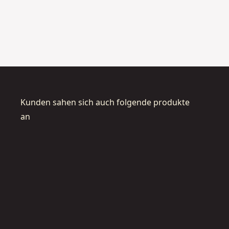
5
1.
m
0
Kunden sahen sich auch folgende produkte
an
DT2308L-
QZ
DT2307L
QZ
S