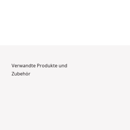
Verwandte Produkte und
Zubehör
DWST83294-
1