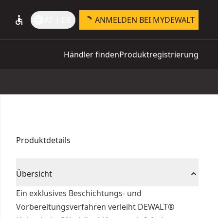
accessible
language
AT | DE
ANMELDEN BEI MYDEWALT
Händler finden
Produktregistrierung
Produktdetails
Übersicht
Ein exklusives Beschichtungs- und
Vorbereitungsverfahren verleiht DEWALT®