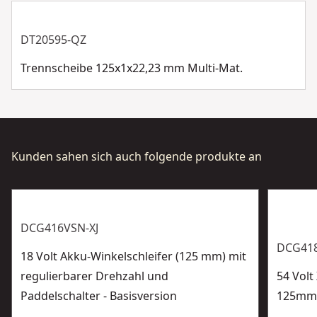
effektiver
Drehzahlvorwahl über Rändelrad für materialgerechte
DT20595-QZ
Arbeiten
Trennscheibe 125x1x22,23 mm Multi-Mat.
Kunden sahen sich auch folgende produkte an
DCG416VSN-XJ
DCG418
18 Volt Akku-Winkelschleifer (125 mm) mit
regulierbarer Drehzahl und
54 Volt
Paddelschalter - Basisversion
125mm (