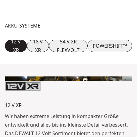
AKKU-SYSTEME
12 V
18 V
54 V XR
POWERSHIFT™
XR
XR
FLEXVOLT
12 V XR
Wir haben extreme Leistung in kompakter Größe
entwickelt und alles bis ins kleinste Detail verbessert.
Das DEWALT 12 Volt Sortiment bietet den perfekten