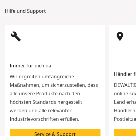
Hilfe und Support
build
room
Immer für dich da
Händler 
Wir ergreifen umfangreiche
Maßnahmen, um sicherzustellen, dass
DEWALT® 
alle unsere Produkte nach den
online so
höchsten Standards hergestellt
Land erhä
werden und alle relevanten
Händlern 
Industrievorschriften erfüllen.
Postleitz
Service & Support