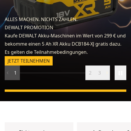
fo
e
ALLES MACHEN. NICHTS ZAHLEN.
k
DEWALT PROMOTION
zu
Kaufe DEWALT Akku-Maschinen im Wert von 299 € und
v
bekomme einen 5 Ah XR Akku DCB184-XJ gratis dazu.
fr
Es gelten die Teilnahmebedingungen.
n
JETZT TEILNEHMEN
1
2
3