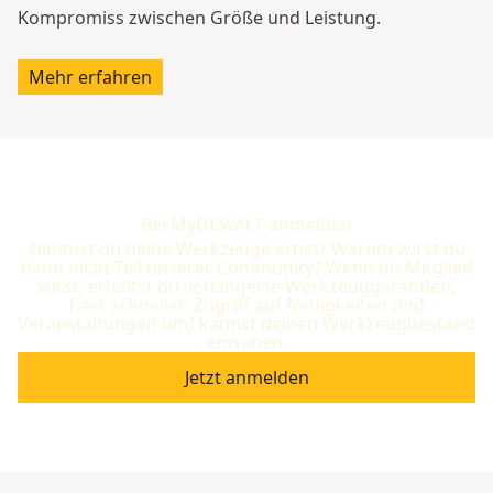
Kompromiss zwischen Größe und Leistung.
Mehr erfahren
Bei MyDEWALT anmelden
Nimmst du deine Werkzeuge ernst? Warum wirst du
dann nicht Teil unserer Community? Wenn du Mitglied
wirst, erhältst du verlängerte Werkzeuggarantien,
hast schnellen Zugriff auf Neuigkeiten und
Veranstaltungen und kannst deinen Werkzeugbestand
einsehen.
Jetzt anmelden