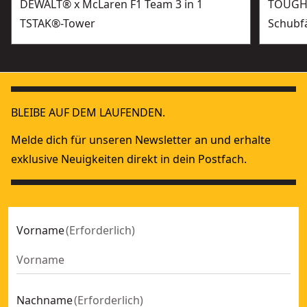
DEWALT® x McLaren F1 Team 3 in 1
TOUGHS
TSTAK®-Tower
Schubf
BLEIBE AUF DEM LAUFENDEN.
Melde dich für unseren Newsletter an und erhalte
exklusive Neuigkeiten direkt in dein Postfach.
Vorname
(
Erforderlich
)
Nachname
(
Erforderlich
)