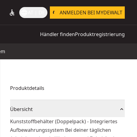
accessible
language
AT | DE
ANMELDEN BEI MYDEWALT
Händler finden
Produktregistrierung
tem
Produktdetails
Übersicht
Kunststoffbehälter (Doppelpack) - Integriertes
Aufbewahrungssystem Bei deiner täglichen