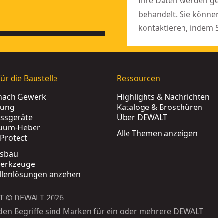
Ihre Daten werden 
behandelt. Sie könne
kontaktieren, indem 
ür die Baustelle
Ressourcen
nach Gewerk
Highlights & Nachrichten
rung
Kataloge & Broschüren
ssgeräte
Über DEWALT
uum-Heber
Alle Themen anzeigen
Protect
tsbau
erkzeuge
ellenlösungen anzehen
T © DEWALT 2026
den Begriffe sind Marken für ein oder mehrere DEWALT