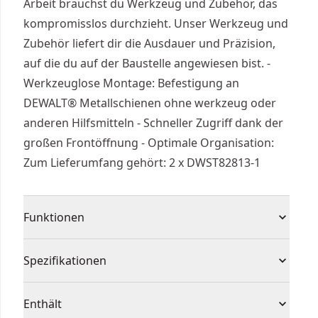
Arbeit brauchst du Werkzeug und Zubehör, das
kompromisslos durchzieht. Unser Werkzeug und
Zubehör liefert dir die Ausdauer und Präzision,
auf die du auf der Baustelle angewiesen bist. -
Werkzeuglose Montage: Befestigung an
DEWALT® Metallschienen ohne werkzeug oder
anderen Hilfsmitteln - Schneller Zugriff dank der
großen Frontöffnung - Optimale Organisation:
Zum Lieferumfang gehört: 2 x DWST82813-1
Funktionen
Werkzeuglose Montage: Befestigung an
Spezifikationen
DEWALT® Metallschienen ohne werkzeug oder
anderen Hilfsmitteln
Produkttyp
Aufbewahrungszubehör
Enthält
Schneller Zugriff dank der großen Frontöffnung