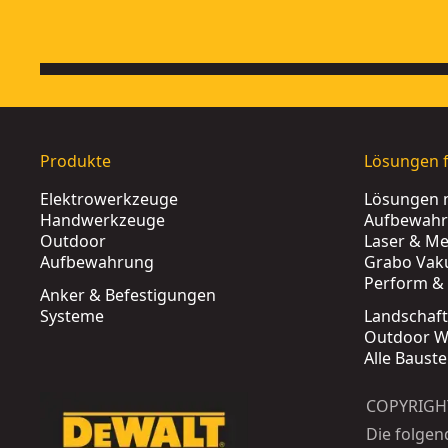
Produkte
Lösungen f
Elektrowerkzeuge
Lösungen 
Handwerkzeuge
Aufbewah
Outdoor
Laser & Me
Aufbewahrung
Grabo Vak
Perform & 
Anker & Befestigungen
Systeme
Landschaf
Outdoor W
Alle Baust
COPYRIGH
Die folgen