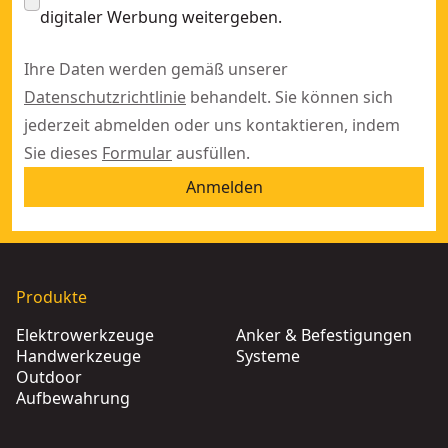
digitaler Werbung weitergeben.
Ihre Daten werden gemäß unserer
Datenschutzrichtlinie
behandelt. Sie können sich
jederzeit abmelden oder uns kontaktieren, indem
Sie dieses
Formular
ausfüllen.
Anmelden
Produkte
Elektrowerkzeuge
Anker & Befestigungen
Handwerkzeuge
Systeme
Outdoor
Aufbewahrung