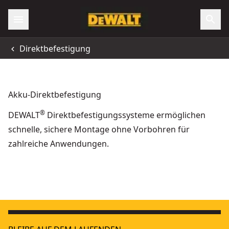
Direktbefestigung
Akku-Direktbefestigung
®
DEWALT
Direktbefestigungssysteme ermöglichen
schnelle, sichere Montage ohne Vorbohren für
zahlreiche Anwendungen.
Trockenbau Kontaktspitze für Akku-Betonnagler DCN890
-
Verlängerungsstange für Akku-Betonnagler DCN890
- SKU