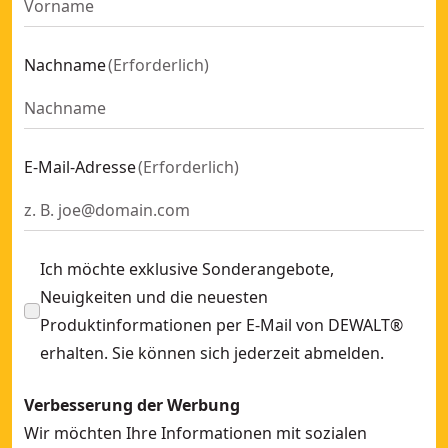
10pc Insert Bundle Pack for Tough Case
- SKU:
DT70805-QZ
Mittlerer TOUGHCASE™ Koffer inkl. Schüttboxen und Halter
Nachname
(
Erforderlich
)
Werkzeugwagen, 900 mm
- SKU:
DWST98236-1
TSTAK®™ IV Werkzeugbox mit zwei Schubladen und Innente
TSTAK® Organizer, tragbar
- SKU:
DWST83541-1
Metallschiene 48" - Integriertes Aufbewahrungssystem
- S
E-Mail-Adresse
(
Erforderlich
)
TOUGHSYSTEM® 2.0 4-IN-1 KOMPLETTSET
- SKU:
DWST8340
Kunststoffbehälter (Doppelpack) - Integriertes Aufbewah
Ich möchte exklusive Sonderangebote,
Neuigkeiten und die neuesten
Produktinformationen per E-Mail von DEWALT®
erhalten. Sie können sich jederzeit abmelden.
Verbesserung der Werbung
Wir möchten Ihre Informationen mit sozialen