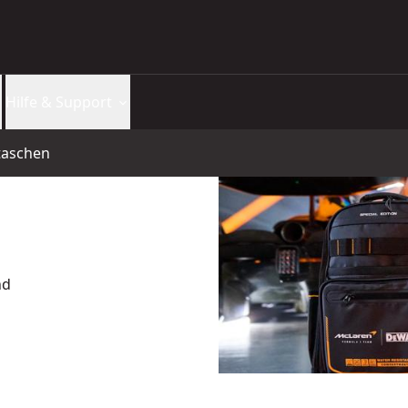
Hilfe & Support
taschen
nd