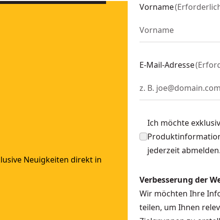
22-1
Vorname
(
Erforderlic
2-1
4-1
522-9
WST60104-9
E-Mail-Adresse
(
Erfor
Ich möchte exklusi
Produktinformation
jederzeit abmelden
usive Neuigkeiten direkt in
Verbesserung der W
Wir möchten Ihre In
teilen, um Ihnen rele