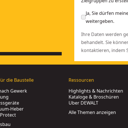
Zielgruppen zu erst
Ja, Sie dürfen mei
weitergeben.
Ihre Daten werden 
behandelt. Sie könne
kontaktieren, indem 
ür die Baustelle
Ressourcen
nach Gewerk
Highlights & Nachrichten
rung
Kataloge & Broschüren
ssgeräte
Über DEWALT
uum-Heber
Alle Themen anzeigen
Protect
tsbau