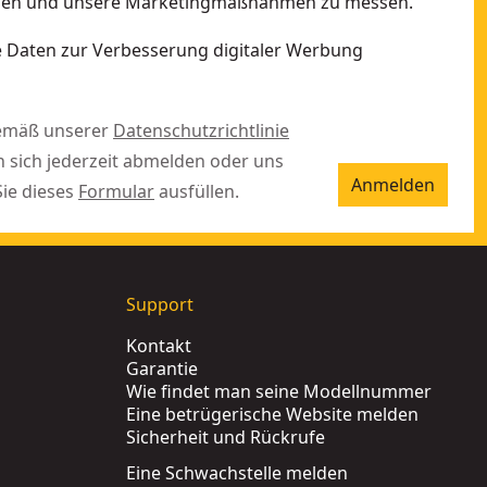
ellen und unsere Marketingmaßnahmen zu messen.
ne Daten zur Verbesserung digitaler Werbung
gemäß unserer
Datenschutzrichtlinie
n sich jederzeit abmelden oder uns
Anmelden
Sie dieses
Formular
ausfüllen.
Support
Kontakt
Garantie
Wie findet man seine Modellnummer
Eine betrügerische Website melden
Sicherheit und Rückrufe
Eine Schwachstelle melden