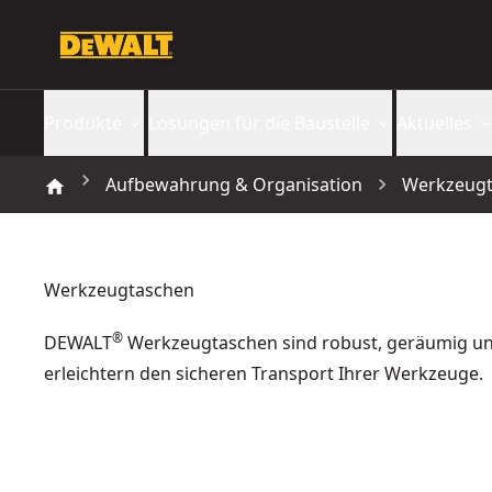
Produkte
Lösungen für die Baustelle
Aktuelles
Aufbewahrung & Organisation
Werkzeug
Werkzeugtaschen
®
DEWALT
Werkzeugtaschen sind robust, geräumig u
erleichtern den sicheren Transport Ihrer Werkzeuge.
TSTAK® Tragetasche
TOUGHSYSTEM 2.0
- SKU:
DWST82990-1