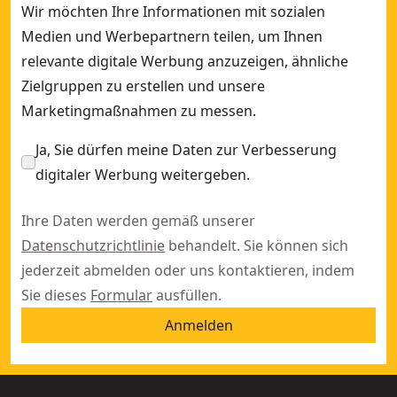
Wir möchten Ihre Informationen mit sozialen
18V XR
Medien und Werbepartnern teilen, um Ihnen
ATOMIC
relevante digitale Werbung anzuzeigen, ähnliche
BLACK & GOLD
Zielgruppen zu erstellen und unsere
ELITE SERIES
Marketingmaßnahmen zu messen.
FLEXTORQ
FLEXVOLT
Ja, Sie dürfen meine Daten zur Verbesserung
POWERSHIFT™
digitaler Werbung weitergeben.
POWERSTACK™
Ihre Daten werden gemäß unserer
TOUGHSYSTEM 2.0
Datenschutzrichtlinie
behandelt. Sie können sich
TSTAK
jederzeit abmelden oder uns kontaktieren, indem
XR
Sie dieses
Formular
ausfüllen.
XR Flexvolt
XTREME
Anmelden