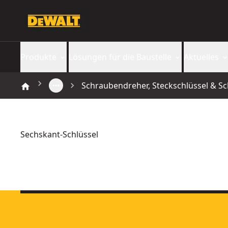
Produkte
Lösungen für die Baustelle
Aktuelles
Schraubendreher, Steckschlüssel & Sc
Sechskant-Schlüssel
Innen-Sechskantschl Taschen-Set 8-tlg
- SKU:
DWHT0-70263