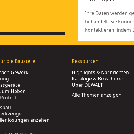
Ihre Daten werden 
behandelt. Sie könne
kontaktieren, indem 
ür die Baustelle
Ressourcen
nach Gewerk
Highlights & Nachrichten
rung
Kataloge & Broschüren
ssgeräte
Über DEWALT
uum-Heber
Alle Themen anzeigen
Protect
tsbau
erkzeuge
ellenlösungen anzehen