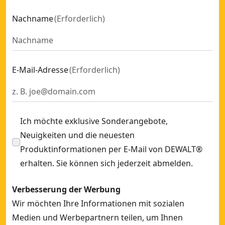
Linienlaser mit Entfernungsmesser (Set)
- SKU:
DW0887100
Nachname
(
Erforderlich
)
Akku-Linienlaser, 360Gr, 18V
- SKU:
DCLE34031D1-QW
3x360 Multilinien Laser Grün als Basisversion, kompatibel 
10.8 V 5-Punktlinienlaser, grün
- SKU:
DCE0825D1G-QW
Rotationslaser, gruen
- SKU:
DCE080D1GS-QW
E-Mail-Adresse
(
Erforderlich
)
Rotationslaser Rot
- SKU:
DCE080D1RS-QW
18 V Vollautomatischer Rotationslaser
- SKU:
DCE079D1R-
Ich möchte exklusive Sonderangebote,
Neuigkeiten und die neuesten
Produktinformationen per E-Mail von DEWALT®
erhalten. Sie können sich jederzeit abmelden.
Verbesserung der Werbung
Wir möchten Ihre Informationen mit sozialen
Medien und Werbepartnern teilen, um Ihnen