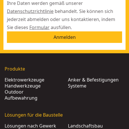
Ihre Daten werden gemäß unserer
Datenschutzrichtlinie
behandelt. Sie können sich
jederzeit abmelden oder uns kontaktieren, indem
Sie dieses
Formular
ausfüllen.
Anmelden
Produkte
Elektrowerkzeuge
Anker & Befestigungen
Handwerkzeuge
Systeme
Outdoor
Aufbewahrung
Lösungen für die Baustelle
Lösungen nach Gewerk
Landschaftsbau