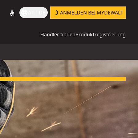
accessible
language
AT | DE
ANMELDEN BEI MYDEWALT
Händler finden
Produktregistrierung