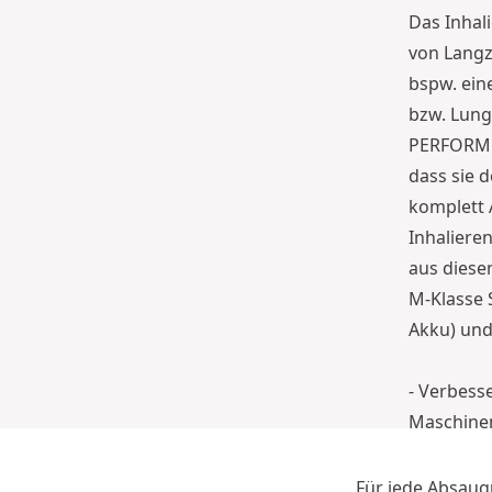
Das Inhal
von Langz
bspw. ein
bzw. Lun
PERFORM &
dass sie 
komplett 
Inhalieren
aus diese
M-Klasse 
Akku) un
- Verbess
Maschine
- Sauberer
- Reduzier
Für jede Absaugu