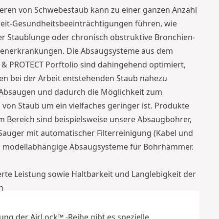
ieren von Schwebestaub kann zu einer ganzen Anzahl
eit-Gesundheitsbeeinträchtigungen führen, wie
er Staublunge oder chronisch obstruktive Bronchien-
generkrankungen. Die Absaugsysteme aus dem
 PROTECT Porftolio sind dahingehend optimiert,
den bei der Arbeit entstehenden Staub nahezu
Absaugen und dadurch die Möglichkeit zum
 von Staub um ein vielfaches geringer ist. Produkte
m Bereich sind beispielsweise unsere Absaugbohrer,
Sauger mit automatischer Filterreinigung (Kabel und
d modellabhängige Absaugsysteme für Bohrhämmer.
erte Leistung sowie Haltbarkeit und Langlebigkeit der
n
e und sicherere Arbeitsumgebung​​​​​​​
tes Risiko Staub zu inhalieren
ng der AirLock™ -Reihe gibt es spezielle