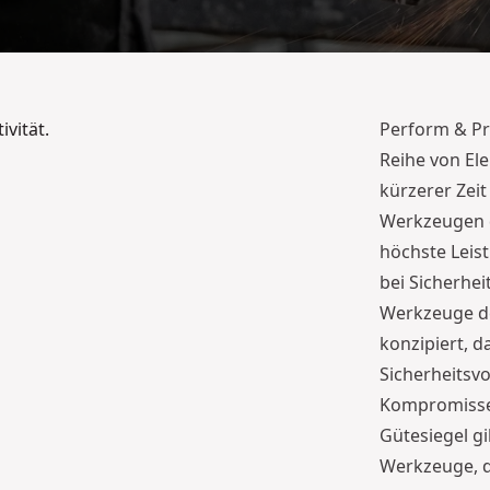
vität.
Perform & Pro
Reihe von El
kürzerer Zeit
Werkzeugen d
höchste Leis
bei Sicherhe
Werkzeuge de
konzipiert, d
Sicherheitsvo
Kompromisse 
Gütesiegel gi
Werkzeuge, d