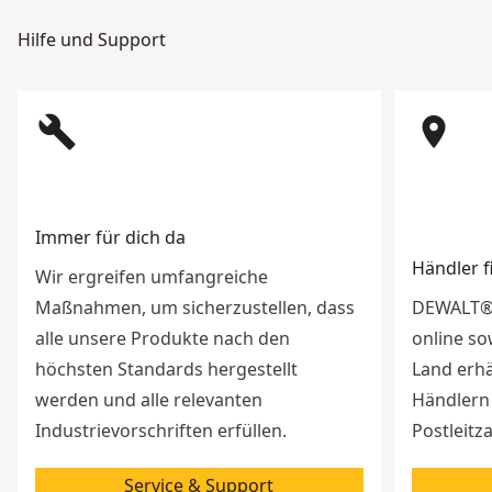
Hilfe und Support
build
room
Immer für dich da
Händler 
Wir ergreifen umfangreiche
Maßnahmen, um sicherzustellen, dass
DEWALT® 
alle unsere Produkte nach den
online so
höchsten Standards hergestellt
Land erhä
werden und alle relevanten
Händlern 
Industrievorschriften erfüllen.
Postleitz
Service & Support