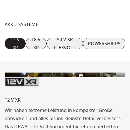
AKKU-SYSTEME
12 V
18 V
54 V XR
POWERSHIFT™
XR
XR
FLEXVOLT
12 V XR
Wir haben extreme Leistung in kompakter Größe
entwickelt und alles bis ins kleinste Detail verbessert.
Das DEWALT 12 Volt Sortiment bietet den perfekten