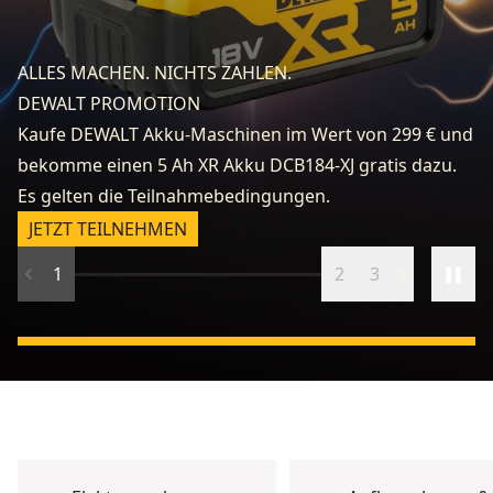
fo
e
ALLES MACHEN. NICHTS ZAHLEN.
k
DEWALT PROMOTION
zu
Kaufe DEWALT Akku-Maschinen im Wert von 299 € und
v
bekomme einen 5 Ah XR Akku DCB184-XJ gratis dazu.
fr
Es gelten die Teilnahmebedingungen.
n
JETZT TEILNEHMEN
1
2
3