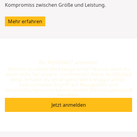
Kompromiss zwischen Größe und Leistung.
Mehr erfahren
Bei MyDEWALT anmelden
Nimmst du deine Werkzeuge ernst? Warum wirst du
dann nicht Teil unserer Community? Wenn du Mitglied
wirst, erhältst du verlängerte Werkzeuggarantien,
hast schnellen Zugriff auf Neuigkeiten und
Veranstaltungen und kannst deinen Werkzeugbestand
einsehen.
Jetzt anmelden