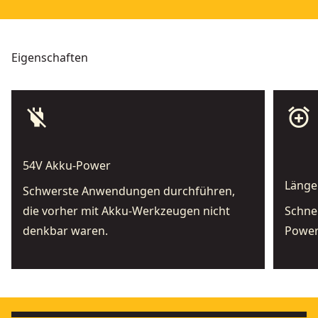
Eigenschaften
power_off
add_alarm
54V Akku-Power
Länge
Schwerste Anwendungen durchführen,
die vorher mit Akku-Werkzeugen nicht
Schnel
denkbar waren.
Power