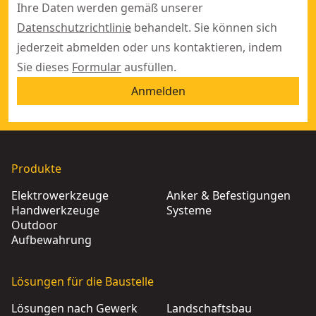
Ihre Daten werden gemäß unserer
Datenschutzrichtlinie
behandelt. Sie können sich
jederzeit abmelden oder uns kontaktieren, indem
Sie dieses
Formular
ausfüllen.
Anmelden
Produkte
Elektrowerkzeuge
Anker & Befestigungen
Handwerkzeuge
Systeme
Outdoor
Aufbewahrung
Lösungen für die Baustelle
Lösungen nach Gewerk
Landschaftsbau