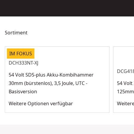
Sortiment
IM FOKUS
DCH333NT-XJ
DCG418
54 Volt SDS-plus Akku-Kombihammer
30mm (bürstenlos), 3,5 Joule, UTC -
54 Volt
Basisversion
125mm (
Weitere Optionen verfügbar
Weiter