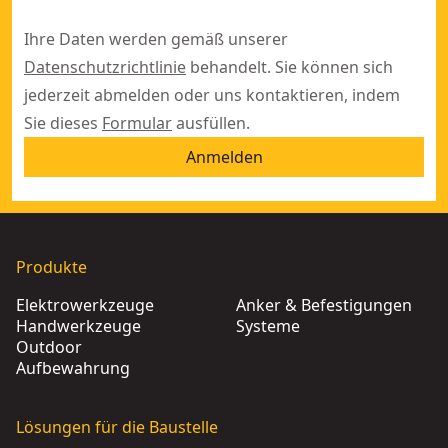
Ihre Daten werden gemäß unserer
Datenschutzrichtlinie
behandelt. Sie können sich
jederzeit abmelden oder uns kontaktieren, indem
Sie dieses
Formular
ausfüllen.
Anmelden
Produkte
Elektrowerkzeuge
Anker & Befestigungen
Handwerkzeuge
Systeme
Outdoor
Aufbewahrung
Lösungen für die Baustelle