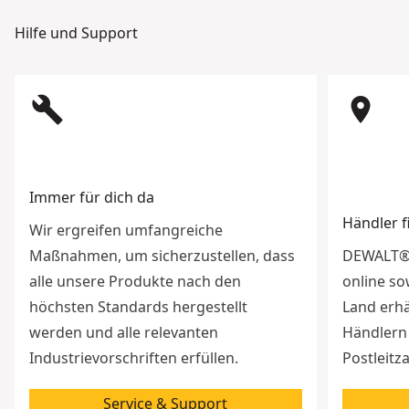
Hilfe und Support
build
room
Immer für dich da
Händler 
Wir ergreifen umfangreiche
Maßnahmen, um sicherzustellen, dass
DEWALT® 
alle unsere Produkte nach den
online so
höchsten Standards hergestellt
Land erhä
werden und alle relevanten
Händlern 
Industrievorschriften erfüllen.
Postleitz
Service & Support