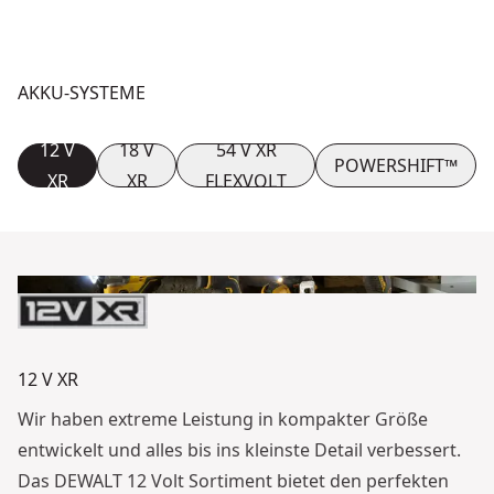
AKKU-SYSTEME
12 V
18 V
54 V XR
POWERSHIFT™
XR
XR
FLEXVOLT
12 V XR
Wir haben extreme Leistung in kompakter Größe
entwickelt und alles bis ins kleinste Detail verbessert.
Das DEWALT 12 Volt Sortiment bietet den perfekten