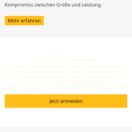
Kompromiss zwischen Größe und Leistung.
Mehr erfahren
Bei MyDEWALT anmelden
Nimmst du deine Werkzeuge ernst? Warum wirst du
dann nicht Teil unserer Community? Wenn du Mitglied
wirst, erhältst du verlängerte Werkzeuggarantien,
hast schnellen Zugriff auf Neuigkeiten und
Veranstaltungen und kannst deinen Werkzeugbestand
einsehen.
Jetzt anmelden