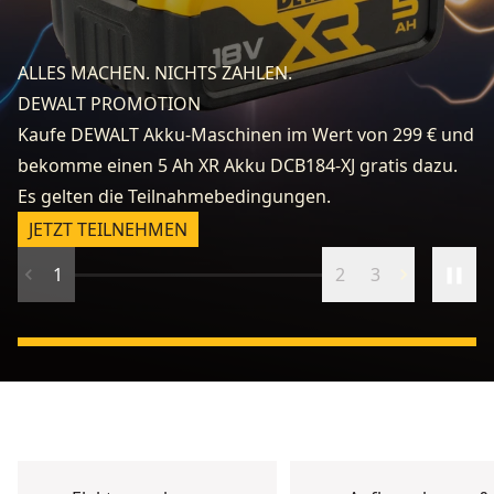
fo
e
ALLES MACHEN. NICHTS ZAHLEN.
k
DEWALT PROMOTION
zu
Kaufe DEWALT Akku-Maschinen im Wert von 299 € und
v
bekomme einen 5 Ah XR Akku DCB184-XJ gratis dazu.
fr
Es gelten die Teilnahmebedingungen.
n
JETZT TEILNEHMEN
1
2
3