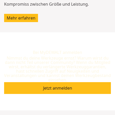
Kompromiss zwischen Größe und Leistung.
Mehr erfahren
Bei MyDEWALT anmelden
Nimmst du deine Werkzeuge ernst? Warum wirst du
dann nicht Teil unserer Community? Wenn du Mitglied
wirst, erhältst du verlängerte Werkzeuggarantien,
hast schnellen Zugriff auf Neuigkeiten und
Veranstaltungen und kannst deinen Werkzeugbestand
einsehen.
Jetzt anmelden