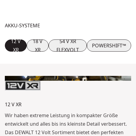
AKKU-SYSTEME
12 V
18 V
54 V XR
POWERSHIFT™
XR
XR
FLEXVOLT
12 V XR
Wir haben extreme Leistung in kompakter Größe
entwickelt und alles bis ins kleinste Detail verbessert.
Das DEWALT 12 Volt Sortiment bietet den perfekten