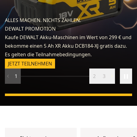
fo
e
ALLES MACHEN. NICHTS ZAHLEN.
k
DEWALT PROMOTION
zu
Kaufe DEWALT Akku-Maschinen im Wert von 299 € und
v
bekomme einen 5 Ah XR Akku DCB184-XJ gratis dazu.
fr
Es gelten die Teilnahmebedingungen.
n
JETZT TEILNEHMEN
1
2
3