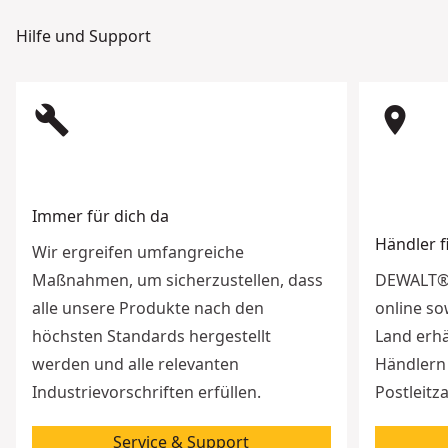
Hilfe und Support
build
room
Immer für dich da
Händler 
Wir ergreifen umfangreiche
Maßnahmen, um sicherzustellen, dass
DEWALT® 
alle unsere Produkte nach den
online so
höchsten Standards hergestellt
Land erhä
werden und alle relevanten
Händlern 
Industrievorschriften erfüllen.
Postleitz
Service & Support