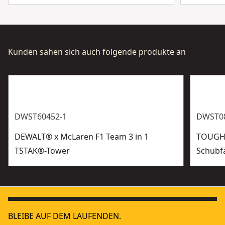
Kunden sahen sich auch folgende produkte an
DWST60452-1
DWST0
DEWALT® x McLaren F1 Team 3 in 1
TOUGHS
TSTAK®-Tower
Schubf
BLEIBE AUF DEM LAUFENDEN.