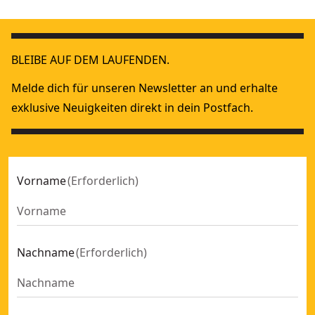
Stick-E Führungsbogen 50 Stk.
- SKU:
DDF6755000
Stick-E 25mm Lattungsscheibe
- SKU:
DDF6750000
BLEIBE AUF DEM LAUFENDEN.
Stick-E 36mm Isolierscheibe
- SKU:
DDF6750050
Stick-E Plastik Clip 25mm 100 Stk.
- SKU:
DDF4400025
Melde dich für unseren Newsletter an und erhalte
DEWALT® PVC-Rohrclip 20 mm (100 Stk.)
- SKU:
DDF440002
exklusive Neuigkeiten direkt in dein Postfach.
Stick-E Metall Clip 16mm 100 Stk.
- SKU:
DDF6710020
Stick-E Metall Clip 20mm 100 Stk.
- SKU:
DDF6710016
Stick-E Kabelhalterung 25mm 200 Stk.
- SKU:
DDF6720050
Vorname
(
Erforderlich
)
Nachname
(
Erforderlich
)