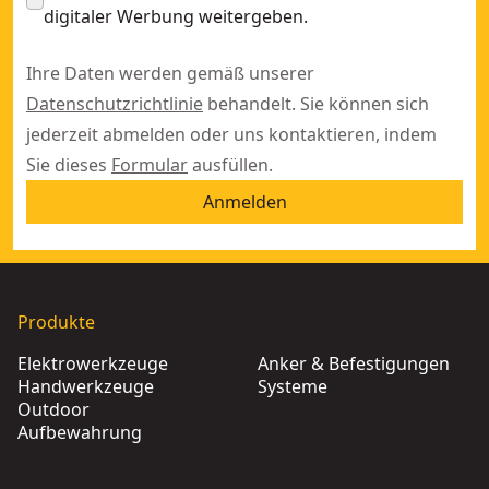
digitaler Werbung weitergeben.
Ihre Daten werden gemäß unserer
Datenschutzrichtlinie
behandelt. Sie können sich
jederzeit abmelden oder uns kontaktieren, indem
Sie dieses
Formular
ausfüllen.
Anmelden
Produkte
Elektrowerkzeuge
Anker & Befestigungen
Handwerkzeuge
Systeme
Outdoor
Aufbewahrung