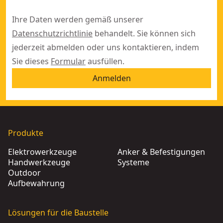
Ihre Daten werden gemäß unserer
Datenschutzrichtlinie
behandelt. Sie können sich
jederzeit abmelden oder uns kontaktieren, indem
Sie dieses
Formular
ausfüllen.
Anmelden
Produkte
Elektrowerkzeuge
Anker & Befestigungen
Handwerkzeuge
Systeme
Outdoor
Aufbewahrung
Lösungen für die Baustelle