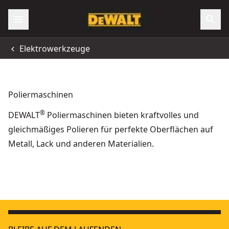
Elektrowerkzeuge
Poliermaschinen
®
DEWALT
Poliermaschinen bieten kraftvolles und
gleichmäßiges Polieren für perfekte Oberflächen auf
Metall, Lack und anderen Materialien.
18 Volt Akku-Exzenterpolierer (bürstenlos)
18V XR
- SKU:
DCM848N-
150 mm & 180 mm Polierer
- SKU:
DWP849X-QS